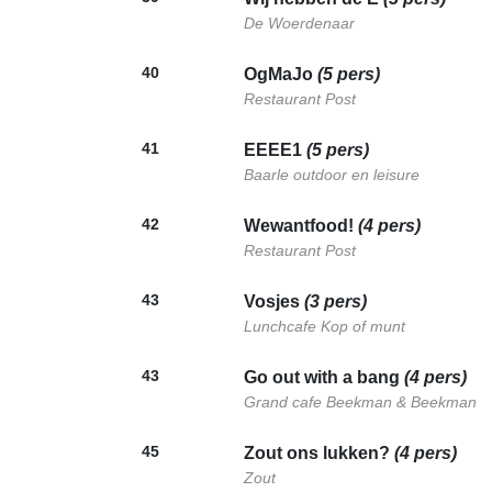
De Woerdenaar
40
OgMaJo
(5 pers)
Restaurant Post
41
EEEE1
(5 pers)
Baarle outdoor en leisure
42
Wewantfood!
(4 pers)
Restaurant Post
43
Vosjes
(3 pers)
Lunchcafe Kop of munt
43
Go out with a bang
(4 pers)
Grand cafe Beekman & Beekman
45
Zout ons lukken?
(4 pers)
Zout