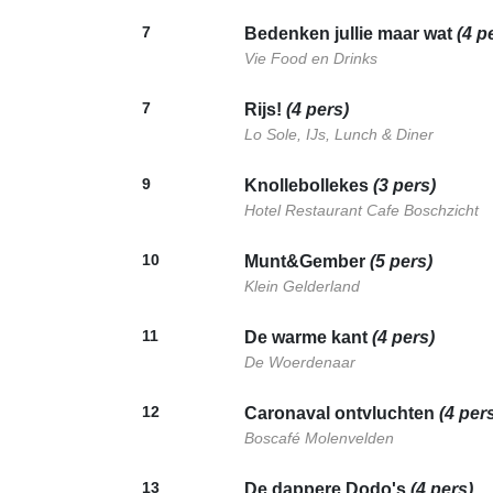
7
Bedenken jullie maar wat
(4 p
Vie Food en Drinks
7
Rijs!
(4 pers)
Lo Sole, IJs, Lunch & Diner
9
Knollebollekes
(3 pers)
Hotel Restaurant Cafe Boschzicht
10
Munt&Gember
(5 pers)
Klein Gelderland
11
De warme kant
(4 pers)
De Woerdenaar
12
Caronaval ontvluchten
(4 per
Boscafé Molenvelden
13
De dappere Dodo's
(4 pers)