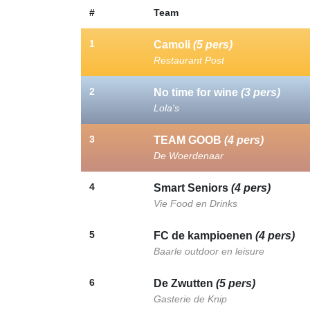
#
Team
1
Camoli
(5 pers)
Restaurant Post
2
No time for wine
(3 pers)
Lola's
3
TEAM GOOB
(4 pers)
De Woerdenaar
4
Smart Seniors
(4 pers)
Vie Food en Drinks
5
FC de kampioenen
(4 pers)
Baarle outdoor en leisure
6
De Zwutten
(5 pers)
Gasterie de Knip