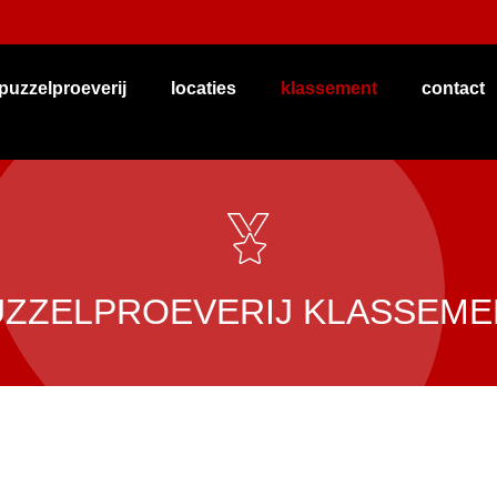
puzzelproeverij
locaties
klassement
contact
UZZELPROEVERIJ KLASSEME