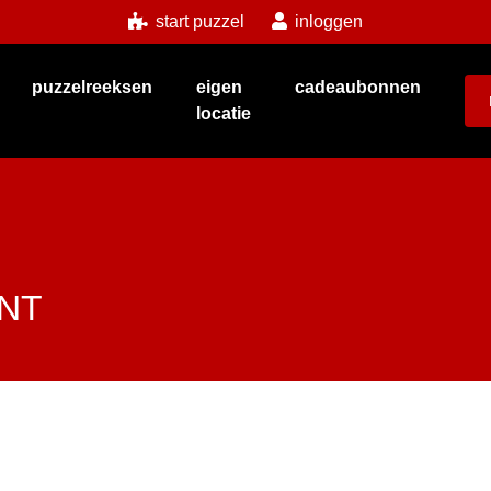
start puzzel
inloggen
puzzelreeksen
eigen
cadeaubonnen
locatie
NT