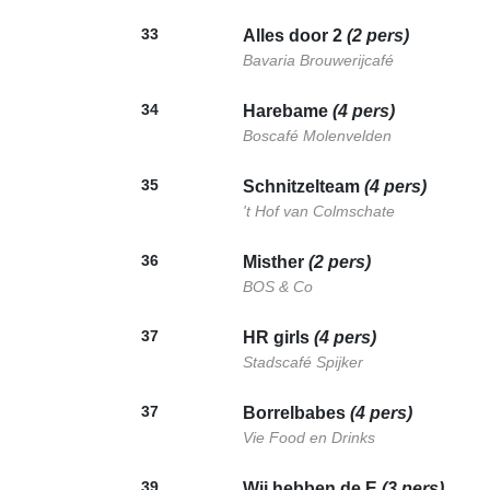
33
Alles door 2
(2 pers)
Bavaria Brouwerijcafé
34
Harebame
(4 pers)
Boscafé Molenvelden
35
Schnitzelteam
(4 pers)
't Hof van Colmschate
36
Misther
(2 pers)
BOS & Co
37
HR girls
(4 pers)
Stadscafé Spijker
37
Borrelbabes
(4 pers)
Vie Food en Drinks
39
Wij hebben de E
(3 pers)