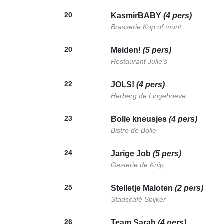
20
KasmirBABY
(4 pers)
Brasserie Kop of munt
20
Meiden!
(5 pers)
Restaurant Julie's
22
JOLS!
(4 pers)
Herberg de Lingehoeve
23
Bolle kneusjes
(4 pers)
Bistro de Bolle
24
Jarige Job
(5 pers)
Gasterie de Knip
25
Stelletje Maloten
(2 pers)
Stadscafé Spijker
26
Team Sarah
(4 pers)