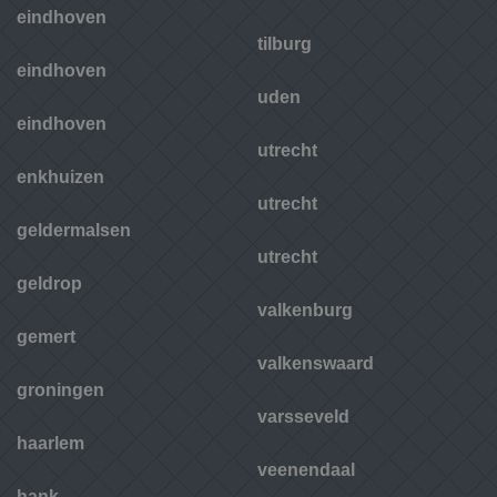
eindhoven
tilburg
eindhoven
uden
eindhoven
utrecht
enkhuizen
utrecht
geldermalsen
utrecht
geldrop
valkenburg
gemert
valkenswaard
groningen
varsseveld
haarlem
veenendaal
hank