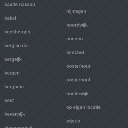
baarle-nassau
nijmegen
bakel
noordwijk
beekbergen
nuenen
berg en dal
oirschot
bergeijk
oosterhout
bergen
oosterhout
berghem
oosterwijk
best
op eigen locatie
beverwijk
otterlo
bloemendaal