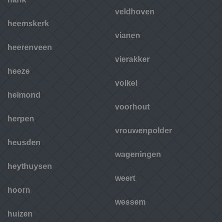
veldhoven
heemskerk
vianen
heerenveen
vierakker
heeze
volkel
helmond
voorhout
herpen
vrouwenpolder
heusden
wageningen
heythuysen
weert
hoorn
wessem
huizen