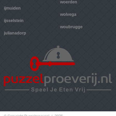
woerden
ijmuiden
wolvega
ijsselstein
woubrugge
julianadorp