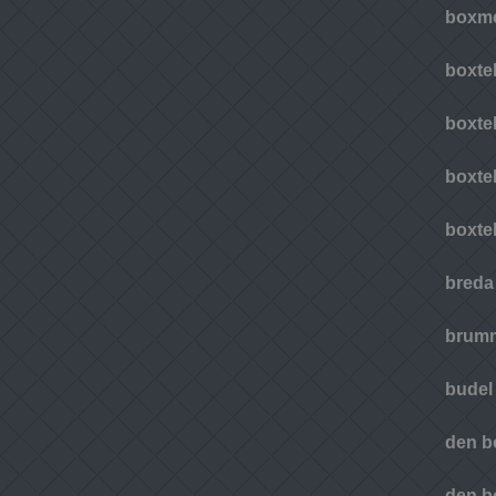
boxm
boxte
boxte
boxte
boxte
breda
brum
budel
den b
den b