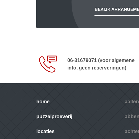
BEKIJK ARRANGEM
06-31679071 (voor algemene
info, geen reserveringen)
home
aalten
puzzelproeverij
abbe
locaties
achte