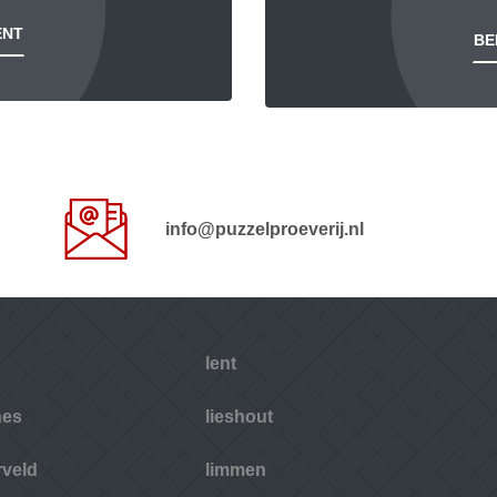
ENT
BE
info@puzzelproeverij.nl
lent
nes
lieshout
rveld
limmen