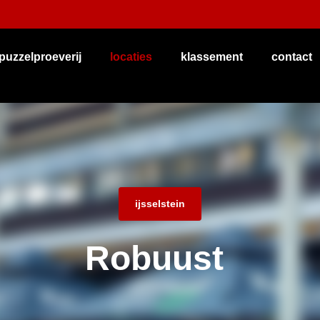
puzzelproeverij
locaties
klassement
contact
ijsselstein
Robuust