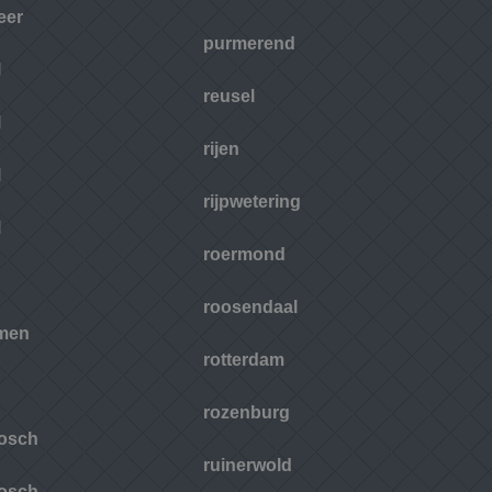
eer
purmerend
l
reusel
l
rijen
l
rijpwetering
l
roermond
roosendaal
men
rotterdam
rozenburg
osch
ruinerwold
osch