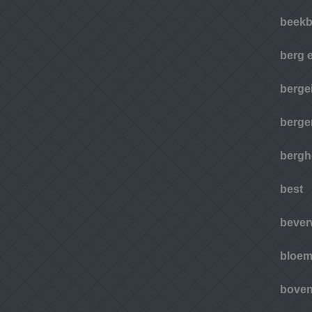
beekb
berg 
bergei
berge
berg
best
bever
bloem
boven