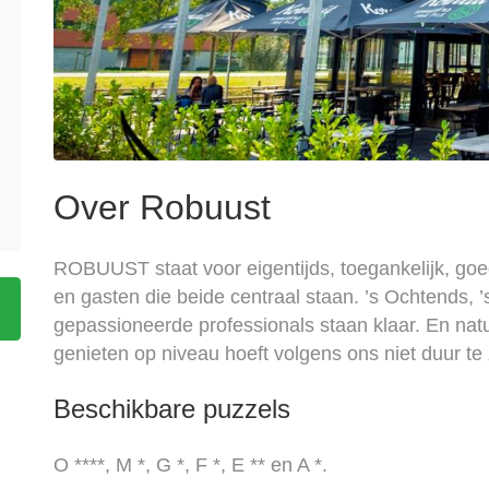
Over Robuust
ROBUUST staat voor eigentijds, toegankelijk, goede
en gasten die beide centraal staan. ’s Ochtends, 
gepassioneerde professionals staan klaar. En natuu
genieten op niveau hoeft volgens ons niet duur te z
Beschikbare puzzels
O ****, M *, G *, F *, E ** en A *.