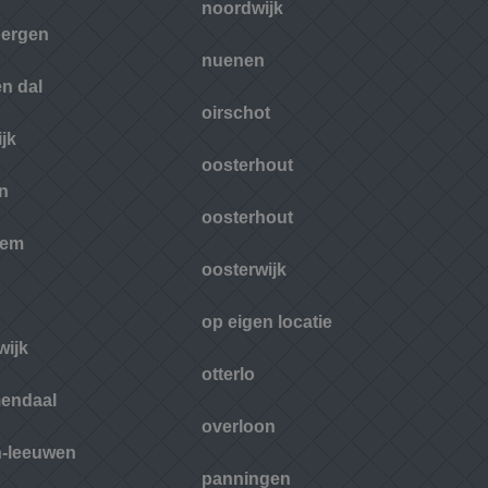
noordwijk
ergen
nuenen
en dal
oirschot
jk
oosterhout
n
oosterhout
hem
oosterwijk
op eigen locatie
wijk
otterlo
endaal
overloon
-leeuwen
panningen