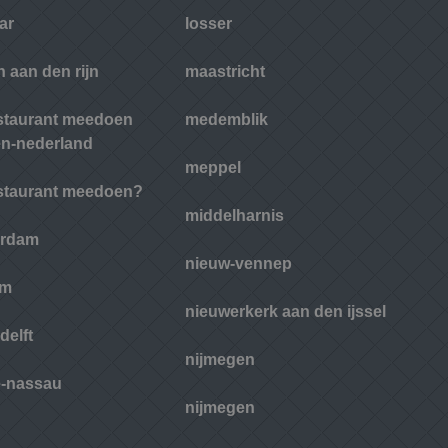
ar
losser
 aan den rijn
maastricht
estaurant meedoen
medemblik
n-nederland
meppel
estaurant meedoen?
middelharnis
erdam
nieuw-vennep
em
nieuwerkerk aan den ijssel
delft
nijmegen
e-nassau
nijmegen