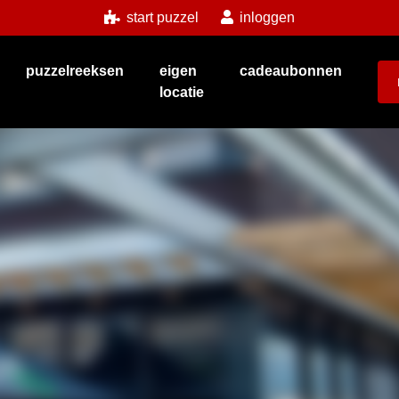
start puzzel
inloggen
puzzelreeksen
eigen
cadeaubonnen
locatie