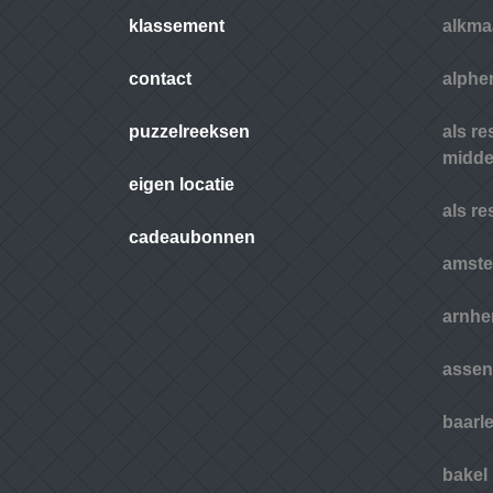
klassement
alkma
contact
alphen
puzzelreeksen
als r
midde
eigen locatie
als r
cadeaubonnen
amst
arnh
assen
baarl
bakel