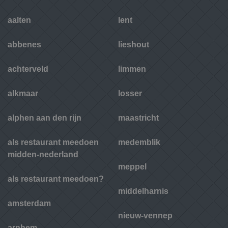
aalten
lent
abbenes
lieshout
achterveld
limmen
alkmaar
losser
alphen aan den rijn
maastricht
als restaurant meedoen
medemblik
midden-nederland
meppel
als restaurant meedoen?
middelharnis
amsterdam
nieuw-vennep
arnhem