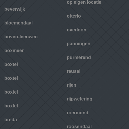
op eigen locatie
beverwijk
otterlo
bloemendaal
overloon
boven-leeuwen
panningen
boxmeer
purmerend
boxtel
reusel
boxtel
rijen
boxtel
rijpwetering
boxtel
roermond
breda
roosendaal