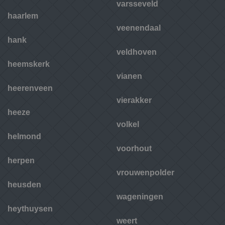
varsseveld
haarlem
veenendaal
hank
veldhoven
heemskerk
vianen
heerenveen
vierakker
heeze
volkel
helmond
voorhout
herpen
vrouwenpolder
heusden
wageningen
heythuysen
weert