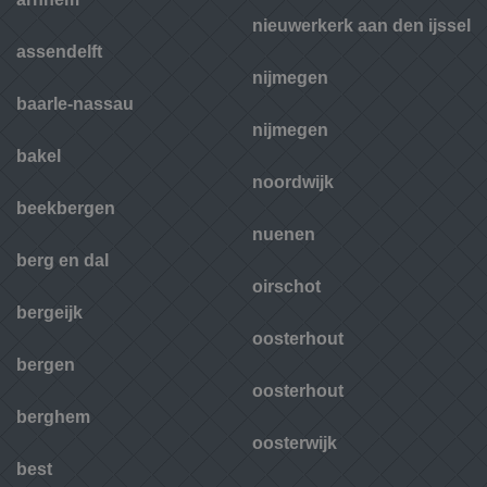
nieuwerkerk aan den ijssel
assendelft
nijmegen
baarle-nassau
nijmegen
bakel
noordwijk
beekbergen
nuenen
berg en dal
oirschot
bergeijk
oosterhout
bergen
oosterhout
berghem
oosterwijk
best