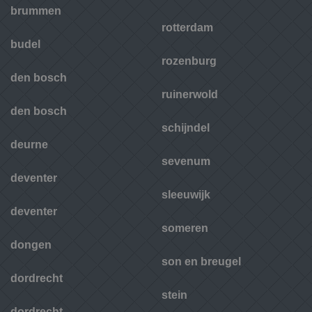
brummen
rotterdam
budel
rozenburg
den bosch
ruinerwold
den bosch
schijndel
deurne
sevenum
deventer
sleeuwijk
deventer
someren
dongen
son en breugel
dordrecht
stein
dordrecht