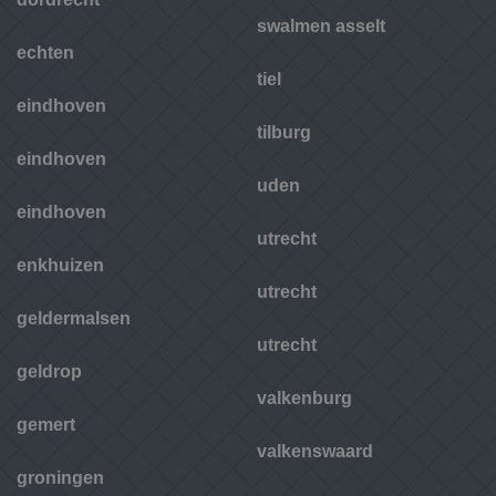
swalmen asselt
echten
tiel
eindhoven
tilburg
eindhoven
uden
eindhoven
utrecht
enkhuizen
utrecht
geldermalsen
utrecht
geldrop
valkenburg
gemert
valkenswaard
groningen