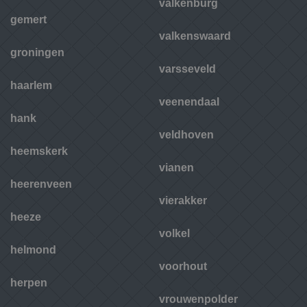
valkenburg
gemert
valkenswaard
groningen
varsseveld
haarlem
veenendaal
hank
veldhoven
heemskerk
vianen
heerenveen
vierakker
heeze
volkel
helmond
voorhout
herpen
vrouwenpolder