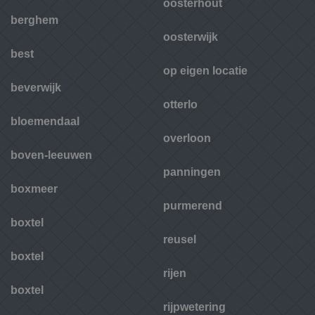
oosterhout
berghem
oosterwijk
best
op eigen locatie
beverwijk
otterlo
bloemendaal
overloon
boven-leeuwen
panningen
boxmeer
purmerend
boxtel
reusel
boxtel
rijen
boxtel
rijpwetering