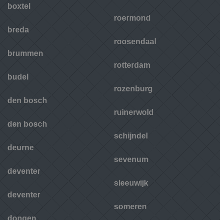
boxtel
roermond
breda
roosendaal
brummen
rotterdam
budel
rozenburg
den bosch
ruinerwold
den bosch
schijndel
deurne
sevenum
deventer
sleeuwijk
deventer
someren
dongen