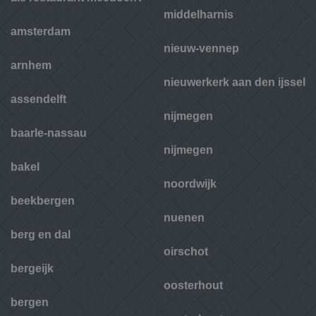
middelharnis
amsterdam
nieuw-vennep
arnhem
nieuwerkerk aan den ijssel
assendelft
nijmegen
baarle-nassau
nijmegen
bakel
noordwijk
beekbergen
nuenen
berg en dal
oirschot
bergeijk
oosterhout
bergen