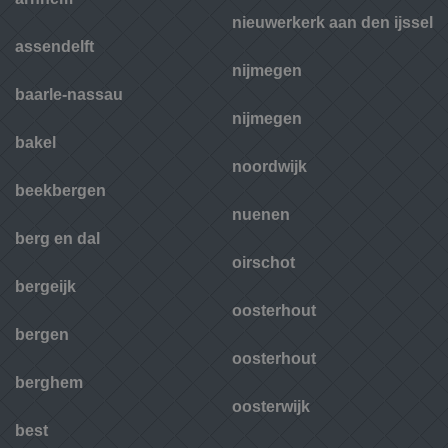
nieuwerkerk aan den ijssel
assendelft
nijmegen
baarle-nassau
nijmegen
bakel
noordwijk
beekbergen
nuenen
berg en dal
oirschot
bergeijk
oosterhout
bergen
oosterhout
berghem
oosterwijk
best