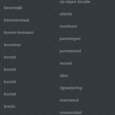
op eigen locatie
beverwijk
otterlo
bloemendaal
overloon
boven-leeuwen
panningen
boxmeer
purmerend
boxtel
reusel
boxtel
rijen
boxtel
rijpwetering
boxtel
roermond
breda
roosendaal