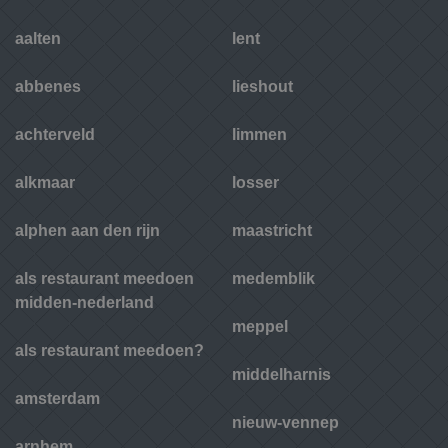
aalten
lent
abbenes
lieshout
achterveld
limmen
alkmaar
losser
alphen aan den rijn
maastricht
als restaurant meedoen
medemblik
midden-nederland
meppel
als restaurant meedoen?
middelharnis
amsterdam
nieuw-vennep
arnhem