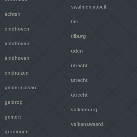
swalmen asselt
echten
tiel
eindhoven
tilburg
eindhoven
uden
eindhoven
utrecht
enkhuizen
utrecht
geldermalsen
utrecht
geldrop
valkenburg
gemert
valkenswaard
groningen