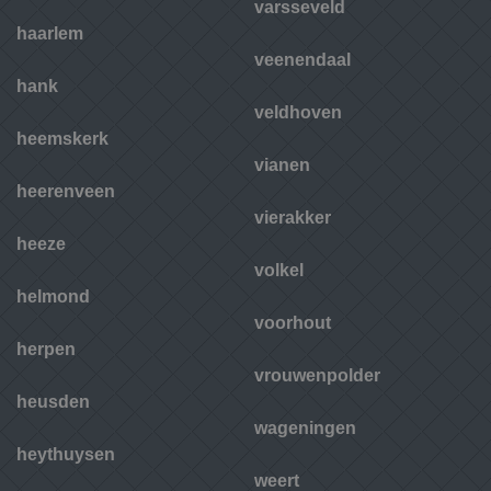
varsseveld
haarlem
veenendaal
hank
veldhoven
heemskerk
vianen
heerenveen
vierakker
heeze
volkel
helmond
voorhout
herpen
vrouwenpolder
heusden
wageningen
heythuysen
weert