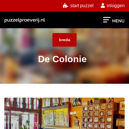
start puzzel
inloggen
breda
De Colonie