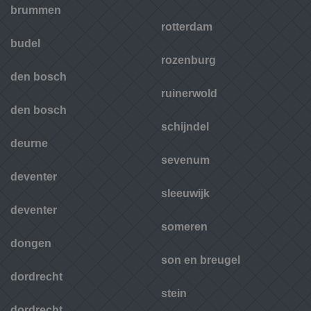
brummen
rotterdam
budel
rozenburg
den bosch
ruinerwold
den bosch
schijndel
deurne
sevenum
deventer
sleeuwijk
deventer
someren
dongen
son en breugel
dordrecht
stein
dordrecht