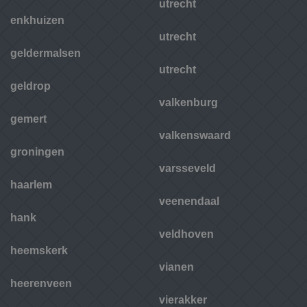
utrecht
enkhuizen
utrecht
geldermalsen
utrecht
geldrop
valkenburg
gemert
valkenswaard
groningen
varsseveld
haarlem
veenendaal
hank
veldhoven
heemskerk
vianen
heerenveen
vierakker