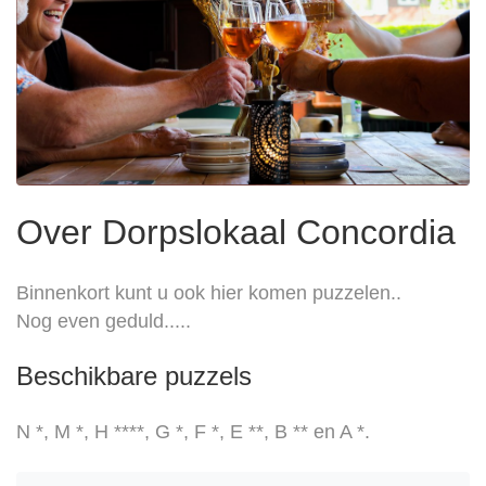
Over Dorpslokaal Concordia
Binnenkort kunt u ook hier komen puzzelen..
Nog even geduld.....
Beschikbare puzzels
N *, M *, H ****, G *, F *, E **, B ** en A *.