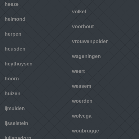
heeze
volkel
helmond
voorhout
herpen
vrouwenpolder
heusden
wageningen
heythuysen
weert
hoorn
wessem
huizen
woerden
ijmuiden
wolvega
ijsselstein
woubrugge
julianadorp