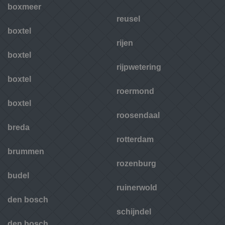
boxmeer
reusel
boxtel
rijen
boxtel
rijpwetering
boxtel
roermond
boxtel
roosendaal
breda
rotterdam
brummen
rozenburg
budel
ruinerwold
den bosch
schijndel
den bosch