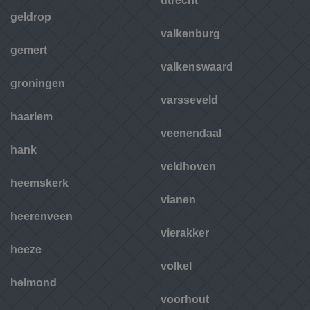
utrecht
geldrop
valkenburg
gemert
valkenswaard
groningen
varsseveld
haarlem
veenendaal
hank
veldhoven
heemskerk
vianen
heerenveen
vierakker
heeze
volkel
helmond
voorhout