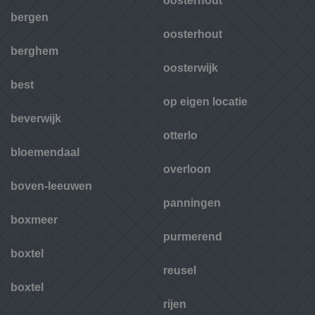
oosterhout
bergen
oosterhout
berghem
oosterwijk
best
op eigen locatie
beverwijk
otterlo
bloemendaal
overloon
boven-leeuwen
panningen
boxmeer
purmerend
boxtel
reusel
boxtel
rijen