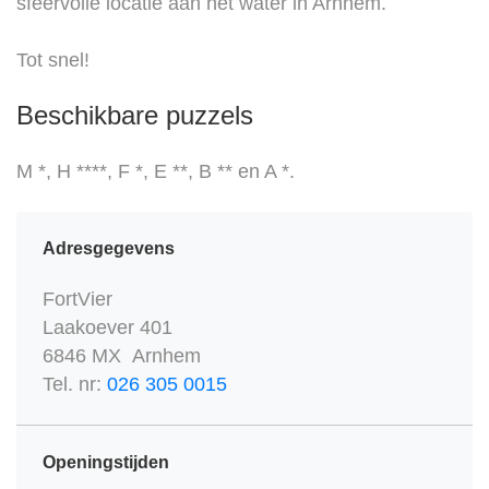
sfeervolle locatie aan het water in Arnhem.
Tot snel!
Beschikbare puzzels
M *, H ****, F *, E **, B ** en A *.
Adresgegevens
FortVier
Laakoever 401
6846 MX Arnhem
Tel. nr:
026 305 0015
Openingstijden