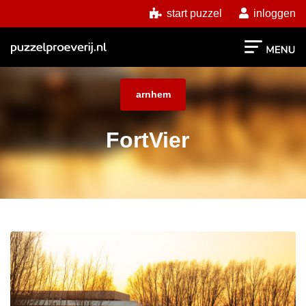
start puzzel
inloggen
arnhem
FortVier