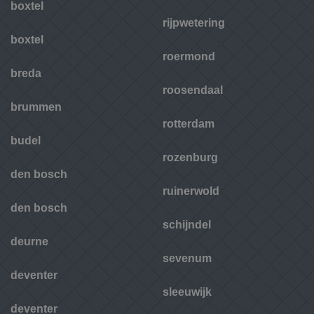
boxtel
rijpwetering
boxtel
roermond
breda
roosendaal
brummen
rotterdam
budel
rozenburg
den bosch
ruinerwold
den bosch
schijndel
deurne
sevenum
deventer
sleeuwijk
deventer