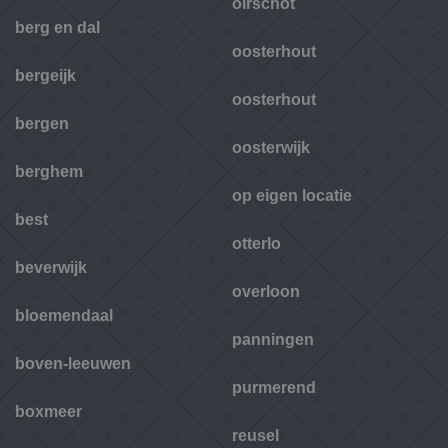
oirschot
berg en dal
oosterhout
bergeijk
oosterhout
bergen
oosterwijk
berghem
op eigen locatie
best
otterlo
beverwijk
overloon
bloemendaal
panningen
boven-leeuwen
purmerend
boxmeer
reusel