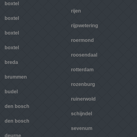
boxtel
rijen
boxtel
rijpwetering
boxtel
roermond
boxtel
roosendaal
breda
rotterdam
brummen
rozenburg
budel
ruinerwold
den bosch
schijndel
den bosch
sevenum
deurne