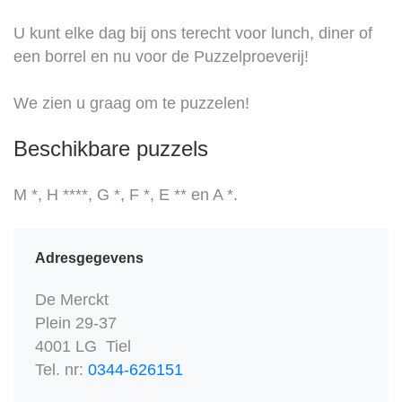
U kunt elke dag bij ons terecht voor lunch, diner of
een borrel en nu voor de Puzzelproeverij!
We zien u graag om te puzzelen!
Beschikbare puzzels
M *, H ****, G *, F *, E ** en A *.
Adresgegevens
De Merckt
Plein 29-37
4001 LG Tiel
Tel. nr:
0344-626151