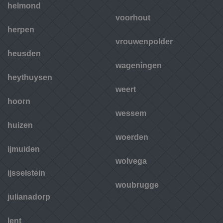
helmond
voorhout
herpen
vrouwenpolder
heusden
wageningen
heythuysen
weert
hoorn
wessem
huizen
woerden
ijmuiden
wolvega
ijsselstein
woubrugge
julianadorp
lent