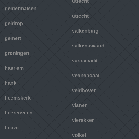
utrecht
geldermalsen
utrecht
geldrop
valkenburg
gemert
valkenswaard
groningen
varsseveld
haarlem
veenendaal
hank
veldhoven
heemskerk
vianen
heerenveen
vierakker
heeze
volkel