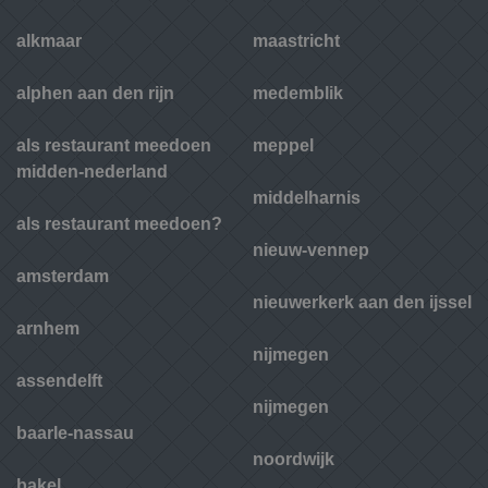
alkmaar
maastricht
alphen aan den rijn
medemblik
als restaurant meedoen
meppel
midden-nederland
middelharnis
als restaurant meedoen?
nieuw-vennep
amsterdam
nieuwerkerk aan den ijssel
arnhem
nijmegen
assendelft
nijmegen
baarle-nassau
noordwijk
bakel