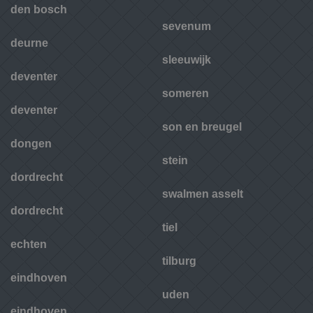
den bosch
sevenum
deurne
sleeuwijk
deventer
someren
deventer
son en breugel
dongen
stein
dordrecht
swalmen asselt
dordrecht
tiel
echten
tilburg
eindhoven
uden
eindhoven