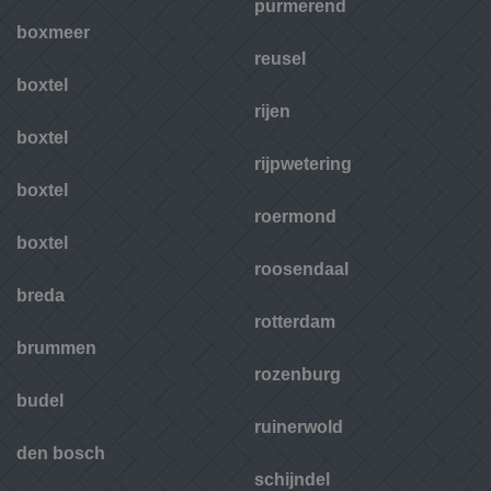
purmerend
boxmeer
reusel
boxtel
rijen
boxtel
rijpwetering
boxtel
roermond
boxtel
roosendaal
breda
rotterdam
brummen
rozenburg
budel
ruinerwold
den bosch
schijndel