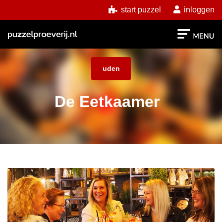
start puzzel
inloggen
uden
De Eetkaamer