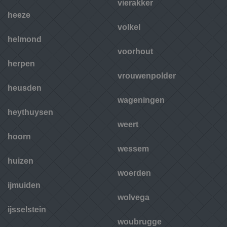
vierakker
heeze
volkel
helmond
voorhout
herpen
vrouwenpolder
heusden
wageningen
heythuysen
weert
hoorn
wessem
huizen
woerden
ijmuiden
wolvega
ijsselstein
woubrugge