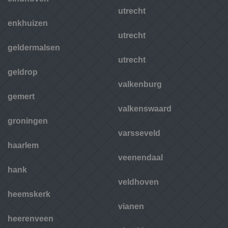
utrecht
enkhuizen
utrecht
geldermalsen
utrecht
geldrop
valkenburg
gemert
valkenswaard
groningen
varsseveld
haarlem
veenendaal
hank
veldhoven
heemskerk
vianen
heerenveen