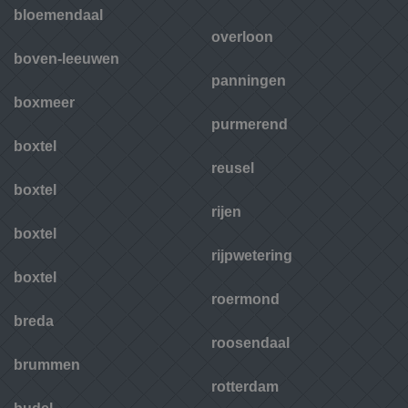
bloemendaal
overloon
boven-leeuwen
panningen
boxmeer
purmerend
boxtel
reusel
boxtel
rijen
boxtel
rijpwetering
boxtel
roermond
breda
roosendaal
brummen
rotterdam