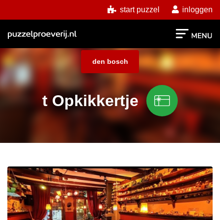
start puzzel
inloggen
den bosch
t Opkikkertje