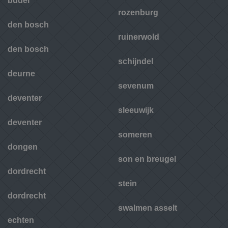
budel
rozenburg
den bosch
ruinerwold
den bosch
schijndel
deurne
sevenum
deventer
sleeuwijk
deventer
someren
dongen
son en breugel
dordrecht
stein
dordrecht
swalmen asselt
echten