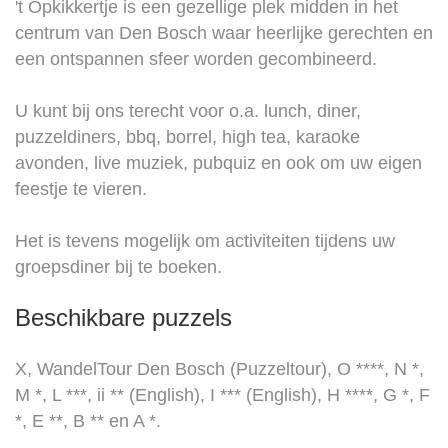
't Opkikkertje is een gezellige plek midden in het
centrum van Den Bosch waar heerlijke gerechten en
een ontspannen sfeer worden gecombineerd.
U kunt bij ons terecht voor o.a. lunch, diner,
puzzeldiners, bbq, borrel, high tea, karaoke
avonden, live muziek, pubquiz en ook om uw eigen
feestje te vieren.
Het is tevens mogelijk om activiteiten tijdens uw
groepsdiner bij te boeken.
Beschikbare puzzels
X, WandelTour Den Bosch (Puzzeltour), O ****, N *,
M *, L ***, ii ** (English), I *** (English), H ****, G *, F
*, E **, B ** en A *.