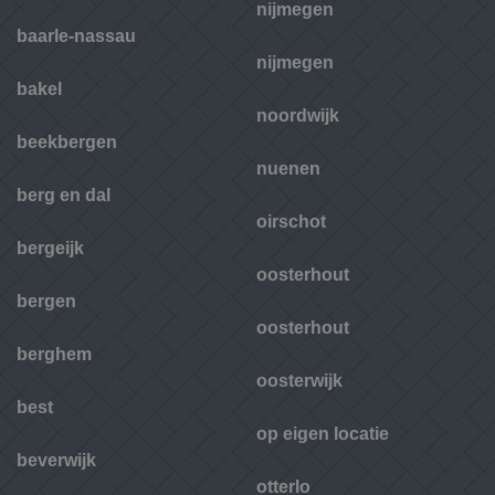
nijmegen
baarle-nassau
nijmegen
bakel
noordwijk
beekbergen
nuenen
berg en dal
oirschot
bergeijk
oosterhout
bergen
oosterhout
berghem
oosterwijk
best
op eigen locatie
beverwijk
otterlo