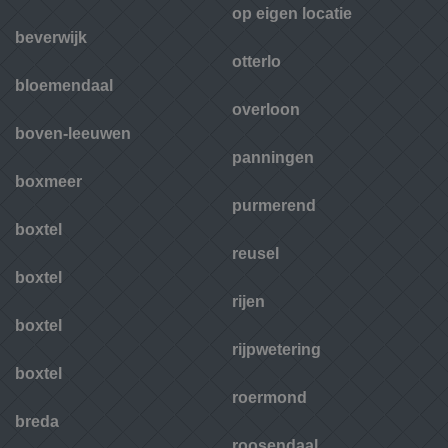
op eigen locatie
beverwijk
otterlo
bloemendaal
overloon
boven-leeuwen
panningen
boxmeer
purmerend
boxtel
reusel
boxtel
rijen
boxtel
rijpwetering
boxtel
roermond
breda
roosendaal