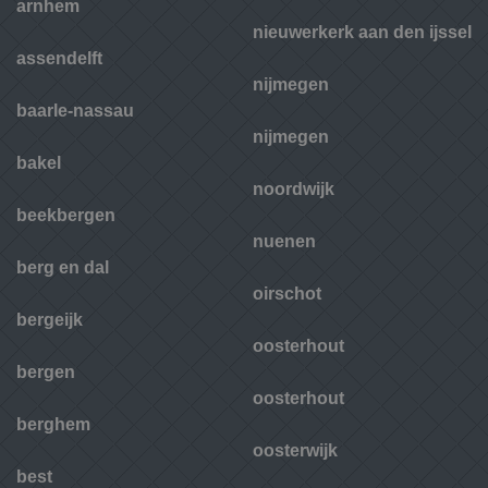
arnhem
nieuwerkerk aan den ijssel
assendelft
nijmegen
baarle-nassau
nijmegen
bakel
noordwijk
beekbergen
nuenen
berg en dal
oirschot
bergeijk
oosterhout
bergen
oosterhout
berghem
oosterwijk
best