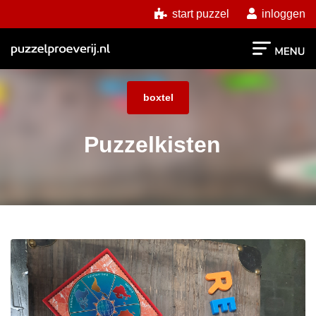
start puzzel
inloggen
boxtel
Puzzelkisten