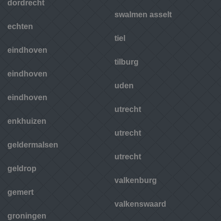
dordrecht
swalmen asselt
echten
tiel
eindhoven
tilburg
eindhoven
uden
eindhoven
utrecht
enkhuizen
utrecht
geldermalsen
utrecht
geldrop
valkenburg
gemert
valkenswaard
groningen