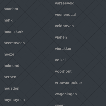
varsseveld
haarlem
veenendaal
hank
veldhoven
heemskerk
vianen
heerenveen
vierakker
heeze
volkel
helmond
voorhout
herpen
vrouwenpolder
heusden
wageningen
heythuysen
weert