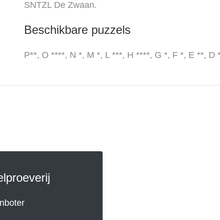
SNTZL De Zwaan.
Beschikbare puzzels
P**, O ****, N *, M *, L ***, H ****, G *, F *, E **, D 
lproeverij
nboter