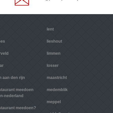
lent
nes
lieshout
rveld
limmen
ar
losser
 aan den rijn
maastricht
estaurant meedoen
medemblik
n-nederland
meppel
estaurant meedoen?