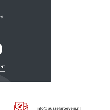
rt
0
ENT
info@puzzelproeverij.nl