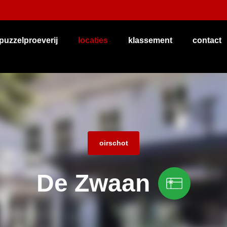
puzzelproeverij
locaties
klassement
contact
oirschot
De Zwaan