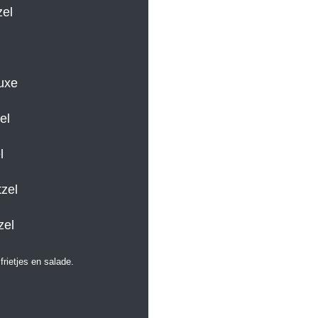
zel
uxe
el
l
zel
zel
rietjes en salade.