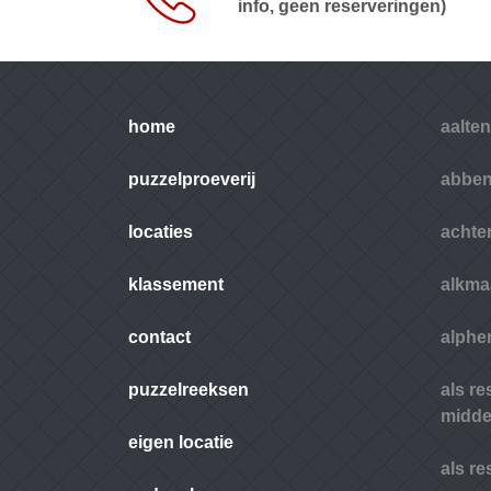
info, geen reserveringen)
home
aalten
puzzelproeverij
abbe
locaties
achte
klassement
alkma
contact
alphen
puzzelreeksen
als r
midde
eigen locatie
als r