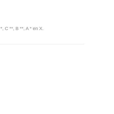
**, C **, B **, A * en X.