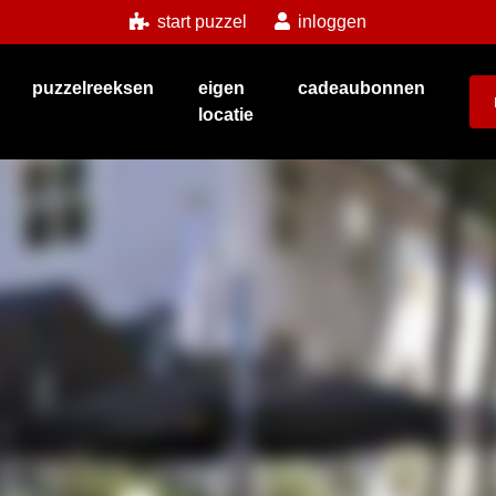
start puzzel
inloggen
puzzelreeksen
eigen
cadeaubonnen
locatie