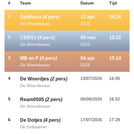
#
Team
Datum
Tijd
1
Splitboys
(4 pers)
12
apr.
06.26
De Woerdenaar
2026
2
CERS1
(4 pers)
06
mei.
10.22
De Woerdenaar
2026
3
MB en F
(4 pers)
04
apr.
15.14
De Woerdenaar
2026
4
23/07/2026
16.00
De Woerdjes
(2 pers)
De Woerdenaar
5
06/08/2026
16.02
Ream0505
(2 pers)
De Woerdenaar
6
17/07/2026
17.28
De Dotjes
(4 pers)
De Eetkaamer