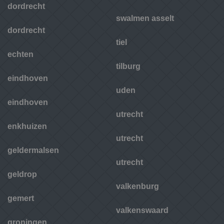
dordrecht
swalmen asselt
dordrecht
tiel
echten
tilburg
eindhoven
uden
eindhoven
utrecht
enkhuizen
utrecht
geldermalsen
utrecht
geldrop
valkenburg
gemert
valkenswaard
groningen