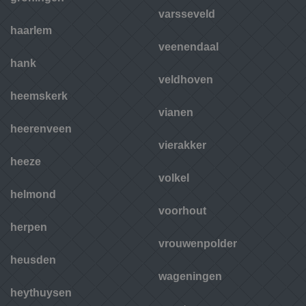
varsseveld
haarlem
veenendaal
hank
veldhoven
heemskerk
vianen
heerenveen
vierakker
heeze
volkel
helmond
voorhout
herpen
vrouwenpolder
heusden
wageningen
heythuysen