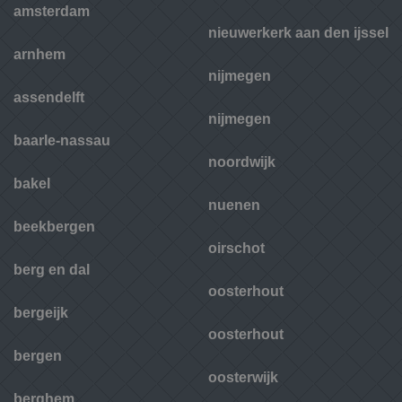
amsterdam
nieuwerkerk aan den ijssel
arnhem
nijmegen
assendelft
nijmegen
baarle-nassau
noordwijk
bakel
nuenen
beekbergen
oirschot
berg en dal
oosterhout
bergeijk
oosterhout
bergen
oosterwijk
berghem