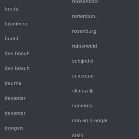
roosendaal
breda
rotterdam
brummen
rozenburg
budel
ruinerwold
den bosch
schijndel
den bosch
sevenum
deurne
sleeuwijk
deventer
someren
deventer
son en breugel
dongen
stein