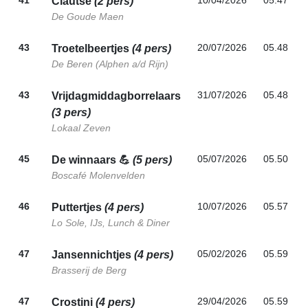
41
10/04/2026
05.47
Clautse
(2 pers)
De Goude Maen
43
20/07/2026
05.48
Troetelbeertjes
(4 pers)
De Beren (Alphen a/d Rijn)
43
31/07/2026
05.48
Vrijdagmiddagborrelaars
(3 pers)
Lokaal Zeven
45
05/07/2026
05.50
De winnaars 💪
(5 pers)
Boscafé Molenvelden
46
10/07/2026
05.57
Puttertjes
(4 pers)
Lo Sole, IJs, Lunch & Diner
47
05/02/2026
05.59
Jansennichtjes
(4 pers)
Brasserij de Berg
47
29/04/2026
05.59
Crostini
(4 pers)