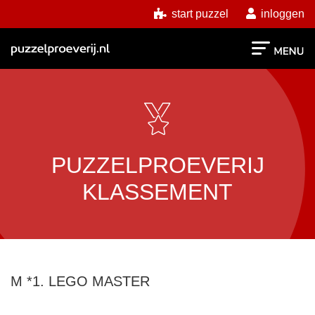
start puzzel
inloggen
PUZZELPROEVERIJ
KLASSEMENT
M *1. LEGO MASTER