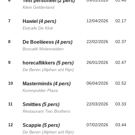
6
09/01/2026
01.46
Test personeel
(2 pers)
Klein Gelderland
7
12/04/2026
02.17
Hawiel
(4 pers)
Eetcafe De Klok
8
22/02/2026
02.37
De Boeliieess
(4 pers)
Boscafé Molenvelden
9
26/01/2026
02.47
horecaflikkers
(5 pers)
De Beren (Alphen a/d Rijn)
10
06/04/2026
02.52
Masterminds
(4 pers)
Kurenpolder Plaza
11
22/03/2026
03.33
Smitties
(5 pers)
Restaurant Two Brothers
12
07/02/2026
03.44
Scappie
(5 pers)
De Beren (Alphen a/d Rijn)