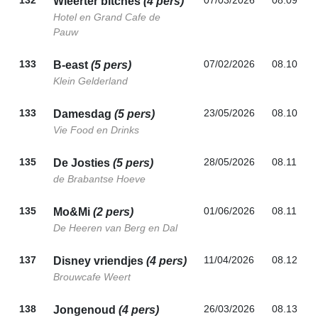
132
07/03/2026
08.09
Wieerter bitches
(4 pers)
Hotel en Grand Cafe de
Pauw
133
07/02/2026
08.10
B-east
(5 pers)
Klein Gelderland
133
23/05/2026
08.10
Damesdag
(5 pers)
Vie Food en Drinks
135
28/05/2026
08.11
De Josties
(5 pers)
de Brabantse Hoeve
135
01/06/2026
08.11
Mo&Mi
(2 pers)
De Heeren van Berg en Dal
137
11/04/2026
08.12
Disney vriendjes
(4 pers)
Brouwcafe Weert
138
26/03/2026
08.13
Jongenoud
(4 pers)