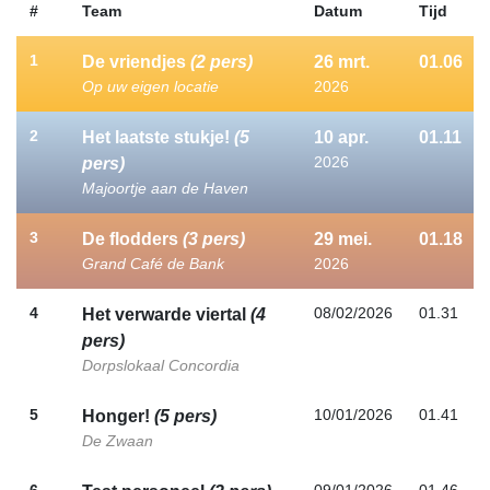
#
Team
Datum
Tijd
1
De vriendjes
(2 pers)
26
mrt.
01.06
Op uw eigen locatie
2026
2
Het laatste stukje!
(5
10
apr.
01.11
2026
pers)
Majoortje aan de Haven
3
De flodders
(3 pers)
29
mei.
01.18
Grand Café de Bank
2026
4
08/02/2026
01.31
Het verwarde viertal
(4
pers)
Dorpslokaal Concordia
5
10/01/2026
01.41
Honger!
(5 pers)
De Zwaan