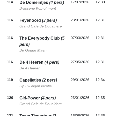
114
17/07/2026
12.30
De Domeintjes
(4 pers)
Brasserie Kop of munt
116
23/01/2026
12.31
Feyenoord
(3 pers)
Grand Cafe de Douairiere
116
07/03/2026
12.31
The Everybody Club
(5
pers)
De Goude Maen
116
27/05/2026
12.31
De 4 Heeren
(4 pers)
De 4 Heeren
119
29/01/2026
12.34
Capelletjes
(2 pers)
Op uw eigen locatie
120
23/01/2026
12.35
Girl-Power
(4 pers)
Grand Cafe de Douairiere
121
16/06/2026
12.36
Team Tienertour
(2