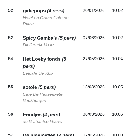
52
20/01/2026
10.02
girliepops
(4 pers)
Hotel en Grand Cafe de
Pauw
52
07/06/2026
10.02
Spicy Gamba’s
(5 pers)
De Goude Maen
54
27/05/2026
10.04
Het Loeky fonds
(5
pers)
Eetcafe De Klok
55
15/03/2026
10.05
sotole
(5 pers)
Cafe De Heksenketel
Beekbergen
56
30/03/2026
10.06
Eendjes
(4 pers)
de Brabantse Hoeve
57
02/05/2026
10.09
De bloemetjes
(3 pers)