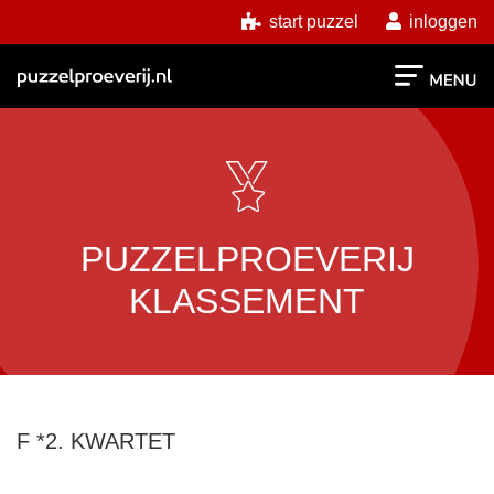
start puzzel
inloggen
PUZZELPROEVERIJ
KLASSEMENT
F *2. KWARTET