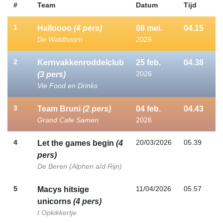
#
Team
Datum
Tijd
1
Halloooo
(4 pers)
08
mei.
04.15
De Waldhoorn
2026
2
Kernvakkenroddelclub
25
feb.
04.38
2026
(3 pers)
Vie Food en Drinks
3
Team Bruni
(2 pers)
04
feb.
04.43
Grand Cafe Samen
2026
4
20/03/2026
05.39
Let the games begin
(4
pers)
De Beren (Alphen a/d Rijn)
5
11/04/2026
05.57
Macys hitsige
unicorns
(4 pers)
t Opkikkertje