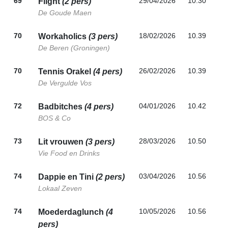
69
29/04/2026
10.30
Flight
(2 pers)
De Goude Maen
70
18/02/2026
10.39
Workaholics
(3 pers)
De Beren (Groningen)
70
26/02/2026
10.39
Tennis Orakel
(4 pers)
De Vergulde Vos
72
04/01/2026
10.42
Badbitches
(4 pers)
BOS & Co
73
28/03/2026
10.50
Lit vrouwen
(3 pers)
Vie Food en Drinks
74
03/04/2026
10.56
Dappie en Tini
(2 pers)
Lokaal Zeven
74
10/05/2026
10.56
Moederdaglunch
(4
pers)