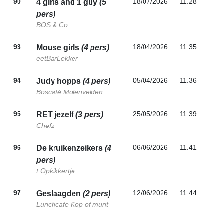
90
18/07/2026
11.28
4 girls and 1 guy
(5
pers)
BOS & Co
93
18/04/2026
11.35
Mouse girls
(4 pers)
eetBarLekker
94
05/04/2026
11.36
Judy hopps
(4 pers)
Boscafé Molenvelden
95
25/05/2026
11.39
RET jezelf
(3 pers)
Chefz
96
06/06/2026
11.41
De kruikenzeikers
(4
pers)
t Opkikkertje
97
12/06/2026
11.44
Geslaagden
(2 pers)
Lunchcafe Kop of munt