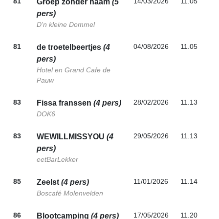
81
14/03/2026
11.05
Groep zonder naam
(5
pers)
D'n kleine Dommel
81
04/08/2026
11.05
de troetelbeertjes
(4
pers)
Hotel en Grand Cafe de
Pauw
83
28/02/2026
11.13
Fissa franssen
(4 pers)
DOK6
83
29/05/2026
11.13
WEWILLMISSYOU
(4
pers)
eetBarLekker
85
11/01/2026
11.14
Zeelst
(4 pers)
Boscafé Molenvelden
86
17/05/2026
11.20
Blootcamping
(4 pers)