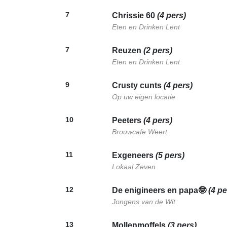
7
Chrissie 60
(4 pers)
Eten en Drinken Lent
7
Reuzen
(2 pers)
Eten en Drinken Lent
9
Crusty cunts
(4 pers)
Op uw eigen locatie
10
Peeters
(4 pers)
Brouwcafe Weert
11
Exgeneers
(5 pers)
Lokaal Zeven
12
De enigineers en papa🤓
(4 pe
Jongens van de Wit
13
Mollenmoffels
(3 pers)