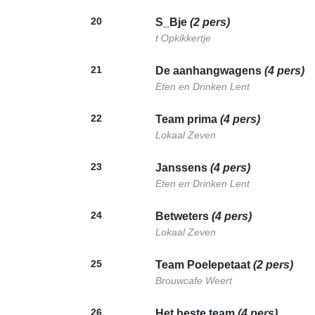
20
S_Bje
(2 pers)
t Opkikkertje
21
De aanhangwagens
(4 pers)
Eten en Drinken Lent
22
Team prima
(4 pers)
Lokaal Zeven
23
Janssens
(4 pers)
Eten en Drinken Lent
24
Betweters
(4 pers)
Lokaal Zeven
25
Team Poelepetaat
(2 pers)
Brouwcafe Weert
26
Het beste team
(4 pers)