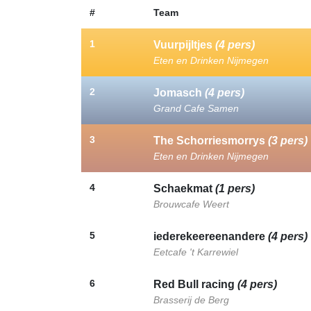
#
Team
1
Vuurpijltjes
(4 pers)
Eten en Drinken Nijmegen
2
Jomasch
(4 pers)
Grand Cafe Samen
3
The Schorriesmorrys
(3 pers)
Eten en Drinken Nijmegen
4
Schaekmat
(1 pers)
Brouwcafe Weert
5
iederekeereenandere
(4 pers)
Eetcafe 't Karrewiel
6
Red Bull racing
(4 pers)
Brasserij de Berg