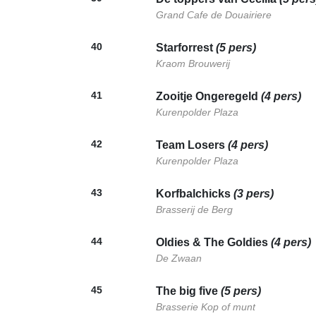
Grand Cafe de Douairiere
40
Starforrest
(5 pers)
Kraom Brouwerij
41
Zooitje Ongeregeld
(4 pers)
Kurenpolder Plaza
42
Team Losers
(4 pers)
Kurenpolder Plaza
43
Korfbalchicks
(3 pers)
Brasserij de Berg
44
Oldies & The Goldies
(4 pers)
De Zwaan
45
The big five
(5 pers)
Brasserie Kop of munt