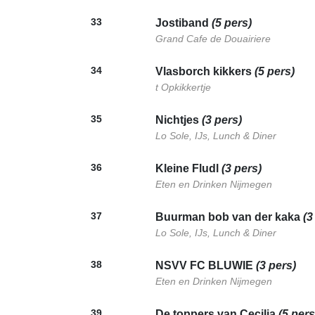
33
Jostiband
(5 pers)
Grand Cafe de Douairiere
34
Vlasborch kikkers
(5 pers)
t Opkikkertje
35
Nichtjes
(3 pers)
Lo Sole, IJs, Lunch & Diner
36
Kleine Fludl
(3 pers)
Eten en Drinken Nijmegen
37
Buurman bob van der kaka
(3
Lo Sole, IJs, Lunch & Diner
38
NSVV FC BLUWIE
(3 pers)
Eten en Drinken Nijmegen
39
De toppers van Cecilia
(5 pers