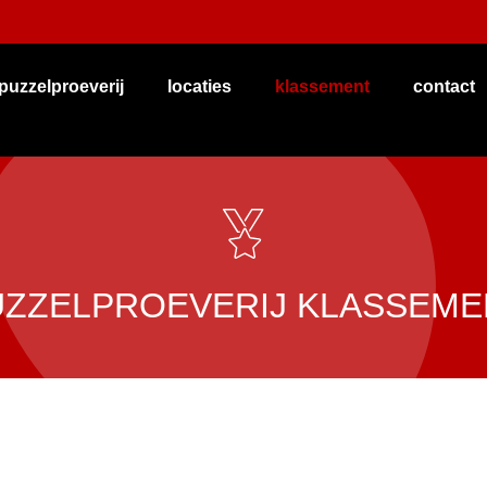
puzzelproeverij
locaties
klassement
contact
UZZELPROEVERIJ KLASSEME