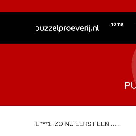
home
P
L ***1. ZO NU EERST EEN .....