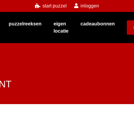
start puzzel
inloggen
puzzelreeksen
eigen
cadeaubonnen
locatie
NT