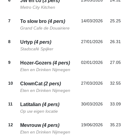
6
29/05/2026
24.52
JW en co
(3 pers)
Metro City Kitchen
7
14/03/2026
25.25
To slow bro
(4 pers)
Grand Cafe de Douairiere
8
27/01/2026
26.31
Urtyp
(4 pers)
Stadscafé Spijker
9
02/01/2026
27.05
Hozer-Gozers
(4 pers)
Eten en Drinken Nijmegen
10
27/03/2026
32.55
ClownCat
(2 pers)
Eten en Drinken Nijmegen
11
30/03/2026
33.09
Latitalian
(4 pers)
Op uw eigen locatie
12
19/06/2026
35.23
Mevrouw
(4 pers)
Eten en Drinken Nijmegen