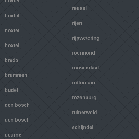
boxtel
reusel
boxtel
rijen
boxtel
rijpwetering
boxtel
roermond
breda
roosendaal
brummen
rotterdam
budel
rozenburg
den bosch
ruinerwold
den bosch
schijndel
deurne