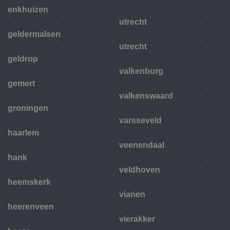
enkhuizen
utrecht
geldermalsen
utrecht
geldrop
valkenburg
gemert
valkenswaard
groningen
varsseveld
haarlem
veenendaal
hank
veldhoven
heemskerk
vianen
heerenveen
vierakker