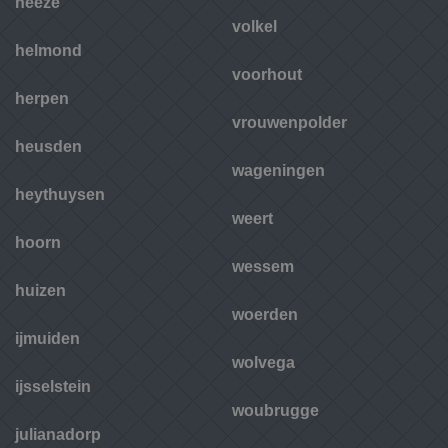
heeze
volkel
helmond
voorhout
herpen
vrouwenpolder
heusden
wageningen
heythuysen
weert
hoorn
wessem
huizen
woerden
ijmuiden
wolvega
ijsselstein
woubrugge
julianadorp