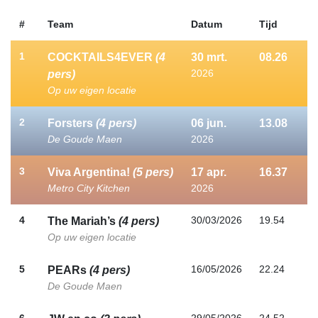
#
Team
Datum
Tijd
1
COCKTAILS4EVER
(4
30
mrt.
08.26
2026
pers)
Op uw eigen locatie
2
Forsters
(4 pers)
06
jun.
13.08
De Goude Maen
2026
3
Viva Argentina!
(5 pers)
17
apr.
16.37
Metro City Kitchen
2026
4
30/03/2026
19.54
The Mariah’s
(4 pers)
Op uw eigen locatie
5
16/05/2026
22.24
PEARs
(4 pers)
De Goude Maen