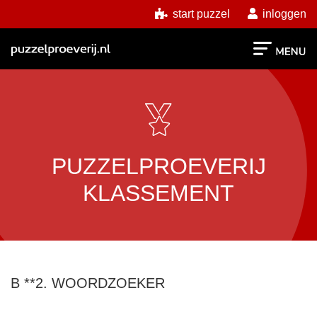
start puzzel
inloggen
PUZZELPROEVERIJ
KLASSEMENT
B **2. WOORDZOEKER