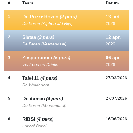
#
Team
Datum
1
De Puzzeldozen
(2 pers)
13
mrt.
De Beren (Alphen a/d Rijn)
2026
2
Sistaa
(3 pers)
12
apr.
De Beren (Veenendaal)
2026
3
Zespersonen
(5 pers)
06
apr.
Vie Food en Drinks
2026
4
27/03/2026
Tafel 11
(4 pers)
De Waldhoorn
5
27/07/2026
De dames
(4 pers)
De Beren (Veenendaal)
6
16/06/2026
RIBS!
(4 pers)
Lokaal Bakel