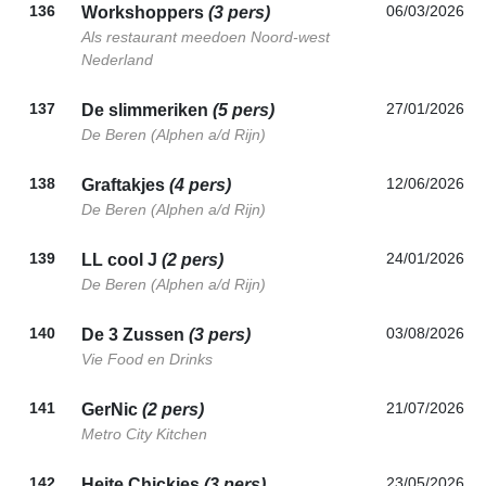
136
06/03/2026
Workshoppers
(3 pers)
Als restaurant meedoen Noord-west
Nederland
137
27/01/2026
De slimmeriken
(5 pers)
De Beren (Alphen a/d Rijn)
138
12/06/2026
Graftakjes
(4 pers)
De Beren (Alphen a/d Rijn)
139
24/01/2026
LL cool J
(2 pers)
De Beren (Alphen a/d Rijn)
140
03/08/2026
De 3 Zussen
(3 pers)
Vie Food en Drinks
141
21/07/2026
GerNic
(2 pers)
Metro City Kitchen
142
23/05/2026
Heite Chickies
(3 pers)